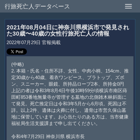
行旅死亡人データベース
Toggle
naviga
2021年08月04日に神奈川県横浜市で発見され
た30歳〜40歳の女性行旅死亡人の情報
2022年07月29日 官報掲載
(中略)
2. 本籍・氏名・住所不詳、女性、中肉小柄、154cm、推
定30歳から40歳、着衣ワンピース、ブラトップ、ズボ
ン、スニーカー、眼鏡、所持品ロープ2本、所持金0円
上記の者は令和3年8月4日午後10時59分頃横浜市南区蒔
田町853番地無量寺が管理する墓地の北側雑木林斜面に
て発見。死亡推定日は令和3年5月から6月頃。死因は不
詳。以上2件、遺体は火葬に付し、遺骨は市営久保山墓
地に保管しています。お心当たりのある方は、当市健康
福祉局生活支援課まで申し出てください。
令和4年7月29日 神奈川県 横浜市長