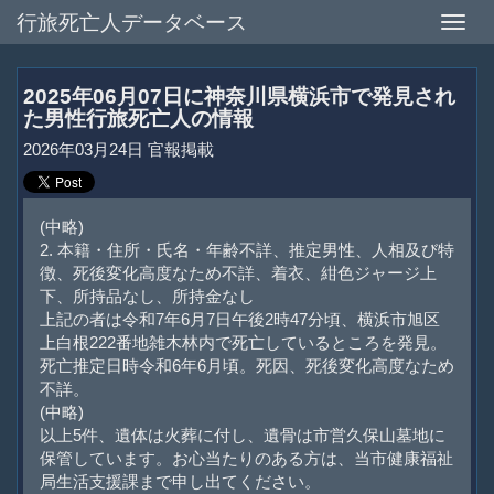
行旅死亡人データベース
Toggle
naviga
2025年06月07日に神奈川県横浜市で発見され
た男性行旅死亡人の情報
2026年03月24日 官報掲載
(中略)
2. 本籍・住所・氏名・年齢不詳、推定男性、人相及び特
徴、死後変化高度なため不詳、着衣、紺色ジャージ上
下、所持品なし、所持金なし
上記の者は令和7年6月7日午後2時47分頃、横浜市旭区
上白根222番地雑木林内で死亡しているところを発見。
死亡推定日時令和6年6月頃。死因、死後変化高度なため
不詳。
(中略)
以上5件、遺体は火葬に付し、遺骨は市営久保山墓地に
保管しています。お心当たりのある方は、当市健康福祉
局生活支援課まで申し出てください。