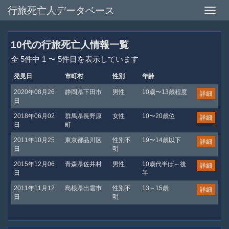
行旅死亡人データベース
Toggle
naviga
10代の行旅死亡人情報一覧
全 5件中 1 〜 5件目を表示しています
発見日
市町村
性別
年齢
2020年08月26
静岡県下田市
男性
10歳〜13歳程度
詳細
日
2018年06月02
群馬県長野原
女性
10〜20歳位
詳細
日
町
2011年10月25
東京都品川区
性別不
19〜14歳以下
詳細
日
明
2015年12月06
青森県佐井村
男性
10歳代半ば～後
詳細
日
半
2011年11月12
島根県出雲市
性別不
13～15歳
詳細
日
明