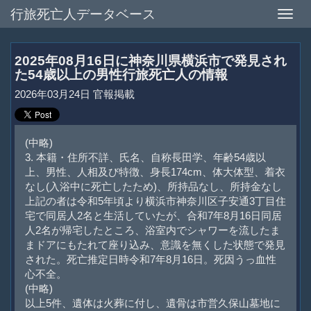
行旅死亡人データベース
Toggle
naviga
2025年08月16日に神奈川県横浜市で発見され
た54歳以上の男性行旅死亡人の情報
2026年03月24日 官報掲載
(中略)
3. 本籍・住所不詳、氏名、自称長田学、年齢54歳以
上、男性、人相及び特徴、身長174cm、体大体型、着衣
なし(入浴中に死亡したため)、所持品なし、所持金なし
上記の者は令和5年頃より横浜市神奈川区子安通3丁目住
宅で同居人2名と生活していたが、合和7年8月16日同居
人2名が帰宅したところ、浴室内でシャワーを流したま
まドアにもたれて座り込み、意識を無くした状態で発見
された。死亡推定日時令和7年8月16日。死因うっ血性
心不全。
(中略)
以上5件、遺体は火葬に付し、遺骨は市営久保山墓地に