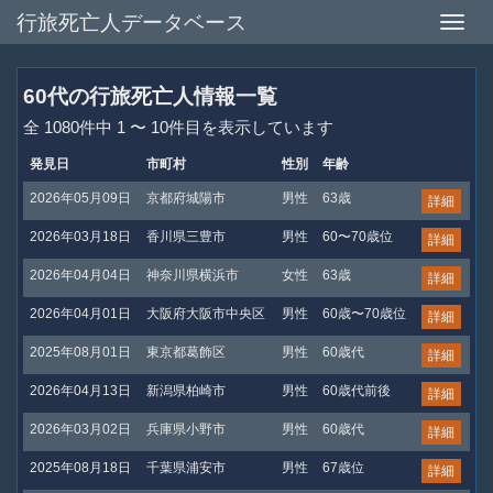
行旅死亡人データベース
Toggle
naviga
60代の行旅死亡人情報一覧
全 1080件中 1 〜 10件目を表示しています
発見日
市町村
性別
年齢
2026年05月09日
京都府城陽市
男性
63歳
詳細
2026年03月18日
香川県三豊市
男性
60〜70歳位
詳細
2026年04月04日
神奈川県横浜市
女性
63歳
詳細
2026年04月01日
大阪府大阪市中央区
男性
60歳〜70歳位
詳細
2025年08月01日
東京都葛飾区
男性
60歳代
詳細
2026年04月13日
新潟県柏崎市
男性
60歳代前後
詳細
2026年03月02日
兵庫県小野市
男性
60歳代
詳細
2025年08月18日
千葉県浦安市
男性
67歳位
詳細