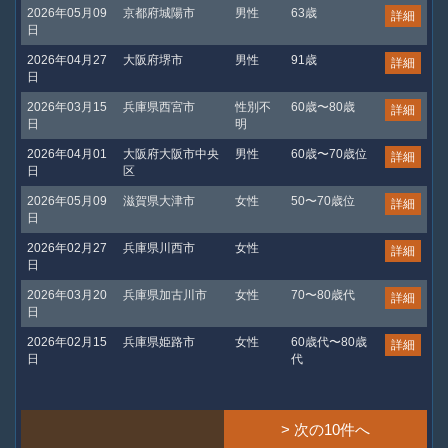
2026年05月09
京都府城陽市
男性
63歳
詳細
日
2026年04月27
大阪府堺市
男性
91歳
詳細
日
2026年03月15
兵庫県西宮市
性別不
60歳〜80歳
詳細
日
明
2026年04月01
大阪府大阪市中央
男性
60歳〜70歳位
詳細
日
区
2026年05月09
滋賀県大津市
女性
50〜70歳位
詳細
日
2026年02月27
兵庫県川西市
女性
詳細
日
2026年03月20
兵庫県加古川市
女性
70〜80歳代
詳細
日
2026年02月15
兵庫県姫路市
女性
60歳代〜80歳
詳細
日
代
> 次の10件へ