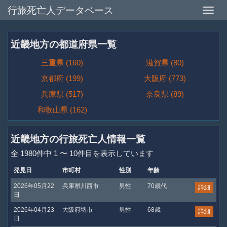
行旅死亡人データベース
Toggle
naviga
近畿地方の都道府県一覧
三重県 (160)
滋賀県 (80)
京都府 (199)
大阪府 (773)
兵庫県 (517)
奈良県 (89)
和歌山県 (162)
近畿地方の行旅死亡人情報一覧
全 1980件中 1 〜 10件目を表示しています
発見日
市町村
性別
年齢
2026年05月22
兵庫県川西市
男性
70歳代
詳細
日
2026年04月23
大阪府堺市
男性
68歳
詳細
日