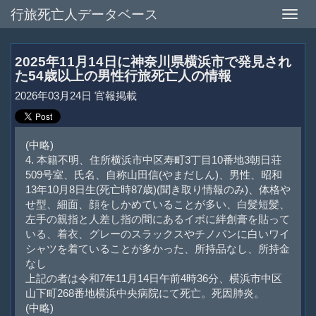
行旅死亡人データベース
Toggle
naviga
2025年11月14日に神奈川県横浜市で発見され
た54歳以上の男性行旅死亡人の情報
2026年03月24日 官報掲載
(中略)
4. 本籍不明、住所横浜市中区寿町3丁目10番地3朝日荘
509号室、氏名、自称山田信(やまだしん)、男性、昭和
13年10月8日生(死亡時87歳)(聞き取り情報のみ)、体格や
せ型、細面、顔をしかめていることが多い、白髪短髪、
左手の親指と人差し指の間にあるイボに絆創膏を貼って
いる、着衣、グレーのスラックスやチノパンに白いワイ
シャツを着ていることが多かった、所持品なし、所持金
なし
上記の者は令和7年11月14日午前4時36分、横浜市中区
山下町268番地横浜中央病院にて死亡。死因肺炎。
(中略)