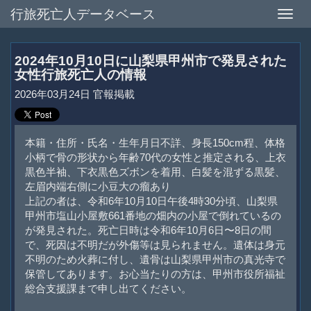
行旅死亡人データベース
Toggle
naviga
2024年10月10日に山梨県甲州市で発見された
女性行旅死亡人の情報
2026年03月24日 官報掲載
本籍・住所・氏名・生年月日不詳、身長150cm程、体格
小柄で骨の形状から年齢70代の女性と推定される、上衣
黒色半袖、下衣黒色ズボンを着用、白髪を混ずる黒髪、
左眉内端右側に小豆大の瘤あり
上記の者は、令和6年10月10日午後4時30分頃、山梨県
甲州市塩山小屋敷661番地の畑内の小屋で倒れているの
が発見された。死亡日時は令和6年10月6日〜8日の間
で、死因は不明だが外傷等は見られません。遺体は身元
不明のため火葬に付し、遺骨は山梨県甲州市の真光寺で
保管してあります。お心当たりの方は、甲州市役所福祉
総合支援課まで申し出てください。