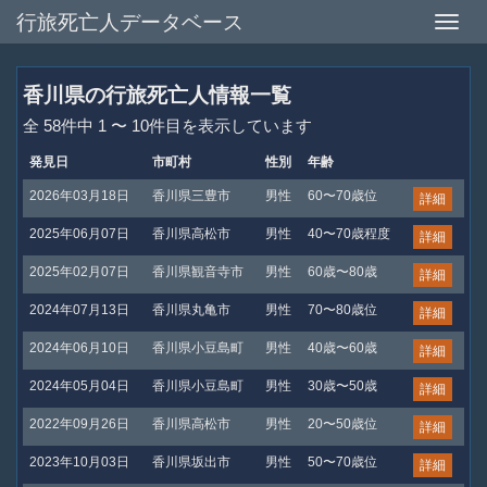
行旅死亡人データベース
Toggle
naviga
香川県の行旅死亡人情報一覧
全 58件中 1 〜 10件目を表示しています
発見日
市町村
性別
年齢
2026年03月18日
香川県三豊市
男性
60〜70歳位
詳細
2025年06月07日
香川県高松市
男性
40〜70歳程度
詳細
2025年02月07日
香川県観音寺市
男性
60歳〜80歳
詳細
2024年07月13日
香川県丸亀市
男性
70〜80歳位
詳細
2024年06月10日
香川県小豆島町
男性
40歳〜60歳
詳細
2024年05月04日
香川県小豆島町
男性
30歳〜50歳
詳細
2022年09月26日
香川県高松市
男性
20〜50歳位
詳細
2023年10月03日
香川県坂出市
男性
50〜70歳位
詳細