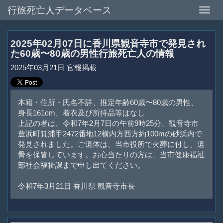
行旅死亡人データベース
Toggle
naviga
2025年02月07日に香川県観音寺市で発見され
た60歳〜80歳の男性行旅死亡人の情報
2025年03月21日 官報掲載
本籍・住所・氏名不詳、推定年齢60歳〜80歳の男性、
身長161cm、着衣及び所持品等はなし
上記の者は、令和7年2月7日の午前9時25分、観音寺市
豊浜町箕浦甲2472番地12横内方西方約100mの砂浜内で
発見されました。ご遺体は、当市役所で火葬に付し、遺
骨を保管しています。お心当たりの方は、当市健康福祉
部社会福祉課まで申し出てください。
令和7年3月21日 香川県 観音寺市長