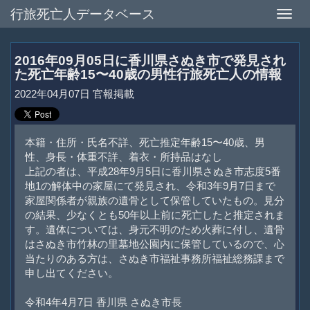
行旅死亡人データベース
Toggle
naviga
2016年09月05日に香川県さぬき市で発見され
た死亡年齢15〜40歳の男性行旅死亡人の情報
2022年04月07日 官報掲載
本籍・住所・氏名不詳、死亡推定年齢15〜40歳、男
性、身長・体重不詳、着衣・所持品はなし
上記の者は、平成28年9月5日に香川県さぬき市志度5番
地1の解体中の家屋にて発見され、令和3年9月7日まで
家屋関係者が親族の遺骨として保管していたもの。見分
の結果、少なくとも50年以上前に死亡したと推定されま
す。遺体については、身元不明のため火葬に付し、遺骨
はさぬき市竹林の里墓地公園内に保管しているので、心
当たりのある方は、さぬき市福祉事務所福祉総務課まで
申し出てください。
令和4年4月7日 香川県 さぬき市長