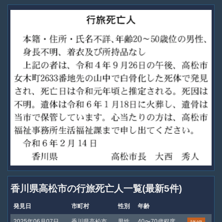
香川県高松市の行旅死亡人一覧(最新5件)
発見日
市町村
性別
年齢
2025年06月07日
香川県高松市
男性
40〜70歳程度