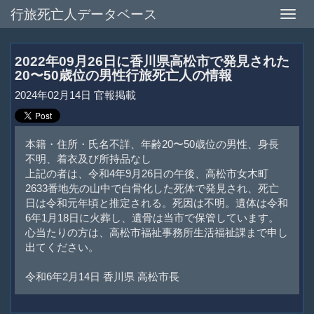
行旅死亡人データベース
Toggle
naviga
2022年09月26日に香川県高松市で発見された
20〜50歳位の男性行旅死亡人の情報
2024年02月14日 官報掲載
本籍・住所・氏名不詳、年齢20〜50歳位の男性、身長
不明、着衣及び所持品なし
上記の者は、令和4年9月26日の午後、高松市女木町
2633番地先の山中で白骨化した死体で発見され、死亡
日は令和元年頃と推定される。死因は不明。遺体は令和
6年1月18日に火葬し、遺骨は当市で保管しています。
心当たりの方は、高松市福祉事務所生活福祉課まで申し
出てください。
令和6年2月14日 香川県 高松市長