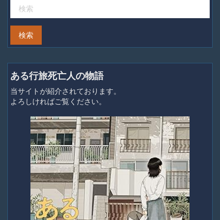
ある行旅死亡人の物語
当サイトが紹介されております。
よろしければご覧ください。