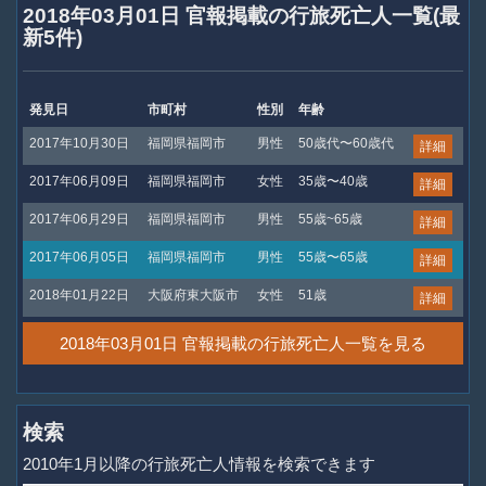
2018年03月01日 官報掲載の行旅死亡人一覧(最
新5件)
発見日
市町村
性別
年齢
2017年10月30日
福岡県福岡市
男性
50歳代〜60歳代
詳細
2017年06月09日
福岡県福岡市
女性
35歳〜40歳
詳細
2017年06月29日
福岡県福岡市
男性
55歳~65歳
詳細
2017年06月05日
福岡県福岡市
男性
55歳〜65歳
詳細
2018年01月22日
大阪府東大阪市
女性
51歳
詳細
2018年03月01日 官報掲載の行旅死亡人一覧を見る
検索
2010年1月以降の行旅死亡人情報を検索できます