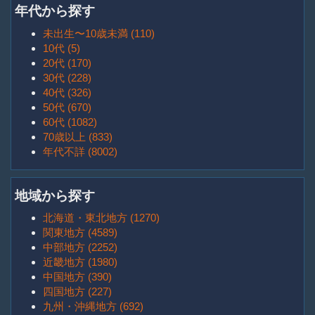
年代から探す
未出生〜10歳未満 (110)
10代 (5)
20代 (170)
30代 (228)
40代 (326)
50代 (670)
60代 (1082)
70歳以上 (833)
年代不詳 (8002)
地域から探す
北海道・東北地方 (1270)
関東地方 (4589)
中部地方 (2252)
近畿地方 (1980)
中国地方 (390)
四国地方 (227)
九州・沖縄地方 (692)