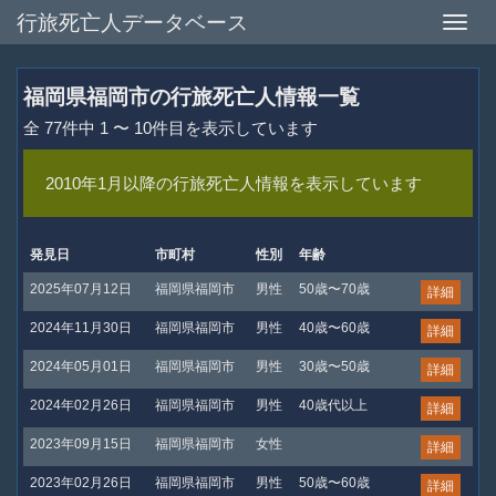
行旅死亡人データベース
Toggle
naviga
福岡県福岡市の行旅死亡人情報一覧
全 77件中 1 〜 10件目を表示しています
2010年1月以降の行旅死亡人情報を表示しています
発見日
市町村
性別
年齢
2025年07月12日
福岡県福岡市
男性
50歳〜70歳
詳細
2024年11月30日
福岡県福岡市
男性
40歳〜60歳
詳細
2024年05月01日
福岡県福岡市
男性
30歳〜50歳
詳細
2024年02月26日
福岡県福岡市
男性
40歳代以上
詳細
2023年09月15日
福岡県福岡市
女性
詳細
2023年02月26日
福岡県福岡市
男性
50歳〜60歳
詳細