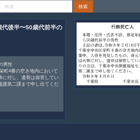
0歳代後半〜50歳代前半の
の男性
区栄町4番の空き地内において
葬に付し、遺骨は保管してい
援護第二課まで申し出てくだ