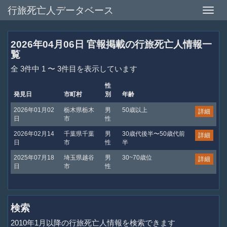
行旅死亡人データベース
Toggle
naviga
2026年04月06日 官報掲載の行旅死亡人情報一
覧
全 3件中 1 〜 3件目を表示しています
性
発見日
市町村
別
年齢
2026年01月02
栃木県栃木
男
50歳以上
詳細
日
市
性
2026年02月14
千葉県千葉
男
30歳代後半〜50歳代前
詳細
日
市
性
半
2025年07月18
埼玉県越谷
男
30~70歳位
詳細
日
市
性
検索
2010年1月以降の行旅死亡人情報を検索できます