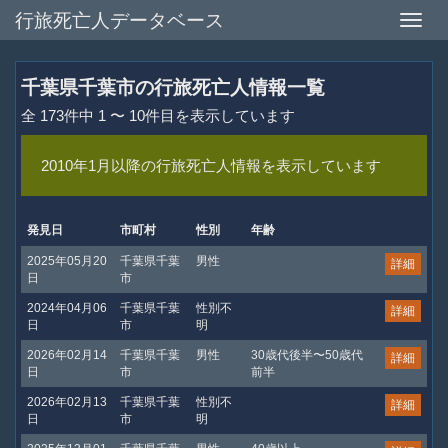
行旅死亡人データベース
Toggle
naviga
千葉県千葉市の行旅死亡人情報一覧
全 173件中 1 〜 10件目を表示しています
2010年1月以降の行旅死亡人情報を表示しています
発見日
市町村
性別
年齢
2025年05月20
千葉県千葉
男性
詳細
日
市
2024年04月06
千葉県千葉
性別不
詳細
日
市
明
2026年02月14
千葉県千葉
男性
30歳代後半〜50歳代
詳細
日
市
前半
2026年02月13
千葉県千葉
性別不
詳細
日
市
明