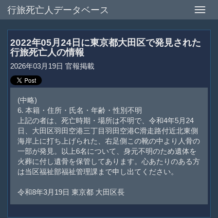
行旅死亡人データベース
Toggle
naviga
2022年05月24日に東京都大田区で発見された
行旅死亡人の情報
2026年03月19日 官報掲載
(中略)
6. 本籍・住所・氏名・年齢・性別不明
上記の者は、死亡時期・場所は不明で、令和4年5月24
日、大田区羽田空港三丁目羽田空港C滑走路付近北東側
海岸上に打ち上げられた、右足側この靴の中より人骨の
一部が発見。以上6名について、身元不明のため遺体を
火葬に付し遺骨を保管してあります。心あたりのある方
は当区福祉部福祉管理課まで申し出てください。
令和8年3月19日 東京都 大田区長