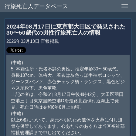
行旅死亡人データベース
Toggle
naviga
2024年08月17日に東京都大田区で発見された
30〜50歳代の男性行旅死亡人の情報
2026年03月19日 官報掲載
(中略)
5. 本籍住所・氏名不詳の男性、推定年齢30〜50歳代、
身長187cm、体格大、着衣は灰色っぽ半袖ポロシャツ、
ジーンズパンツ、赤色チェック柄トランクス、黒色ビジ
ネス系靴下、黒色革靴
上記の者は、令和6年8月17日午後4時42分、大田区羽田
空港三丁目東京国際空港D滑走路北西側付近海上で発
見。死亡日時は令和6年8月上旬頃。
(中略)
以上6名について、身元不明のため遺体を火葬に付し遺
骨を保管してあります。心あたりのある方は当区福祉部
福祉管理課まで申し出てください。