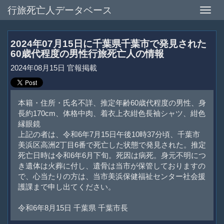
行旅死亡人データベース
Toggle
naviga
2024年07月15日に千葉県千葉市で発見された
60歳代程度の男性行旅死亡人の情報
2024年08月15日 官報掲載
本籍・住所・氏名不詳、推定年齢60歳代程度の男性、身
長約170cm、体格中肉、着衣上衣紺色長袖シャツ、紺色
縁眼鏡
上記の者は、令和6年7月15日午後10時37分頃、千葉市
美浜区高洲2丁目6番で死亡した状態で発見された。推定
死亡日時は令和6年6月下旬。死因は病死。身元不明につ
き遺体は火葬に付し、遺骨は当市が保管しておりますの
で、心当たりの方は、当市美浜保健福祉センター社会援
護課まで申し出てください。
令和6年8月15日 千葉県 千葉市長