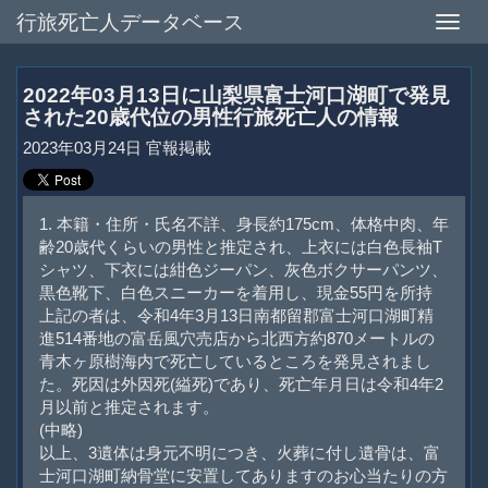
行旅死亡人データベース
Toggle
naviga
2022年03月13日に山梨県富士河口湖町で発見
された20歳代位の男性行旅死亡人の情報
2023年03月24日 官報掲載
1. 本籍・住所・氏名不詳、身長約175cm、体格中肉、年
齢20歳代くらいの男性と推定され、上衣には白色長袖T
シャツ、下衣には紺色ジーパン、灰色ボクサーパンツ、
黒色靴下、白色スニーカーを着用し、現金55円を所持
上記の者は、令和4年3月13日南都留郡富士河口湖町精
進514番地の富岳風穴売店から北西方約870メートルの
青木ヶ原樹海内で死亡しているところを発見されまし
た。死因は外因死(縊死)であり、死亡年月日は令和4年2
月以前と推定されます。
(中略)
以上、3遺体は身元不明につき、火葬に付し遺骨は、富
士河口湖町納骨堂に安置してありますのお心当たりの方