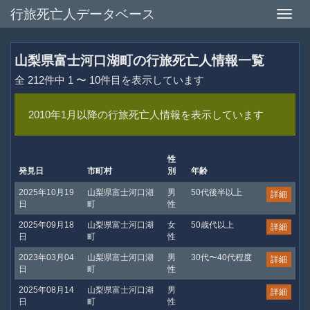
行旅死亡人データベース
Toggle
naviga
山梨県富士河口湖町の行旅死亡人情報一覧
全 212件中 1 〜 10件目を表示しています
2010年1月以降の行旅死亡人情報を表示しています
性
発見日
市町村
別
年齢
2025年10月19
山梨県富士河口湖
男
50代後半以上
詳細
日
町
性
2025年09月18
山梨県富士河口湖
女
50歳代以上
詳細
日
町
性
2023年03月04
山梨県富士河口湖
男
30代〜40代程度
詳細
日
町
性
2025年08月14
山梨県富士河口湖
男
詳細
日
町
性