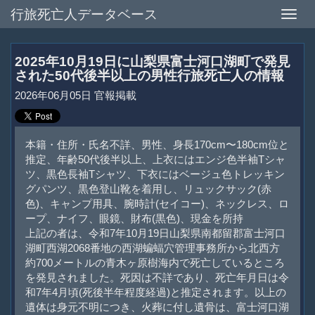
行旅死亡人データベース
Toggle
naviga
2025年10月19日に山梨県富士河口湖町で発見
された50代後半以上の男性行旅死亡人の情報
2026年06月05日 官報掲載
本籍・住所・氏名不詳、男性、身長170cm〜180cm位と
推定、年齢50代後半以上、上衣にはエンジ色半袖Tシャ
ツ、黒色長袖Tシャツ、下衣にはベージュ色トレッキン
グパンツ、黒色登山靴を着用し、リュックサック(赤
色)、キャンプ用具、腕時計(セイコー)、ネックレス、ロ
ープ、ナイフ、眼鏡、財布(黒色)、現金を所持
上記の者は、令和7年10月19日山梨県南都留郡富士河口
湖町西湖2068番地の西湖蝙蝠穴管理事務所から北西方
約700メートルの青木ヶ原樹海内で死亡しているところ
を発見されました。死因は不詳であり、死亡年月日は令
和7年4月頃(死後半年程度経過)と推定されます。以上の
遺体は身元不明につき、火葬に付し遺骨は、富士河口湖