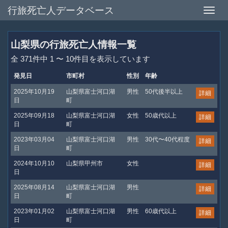
行旅死亡人データベース
Toggle
naviga
山梨県の行旅死亡人情報一覧
全 371件中 1 〜 10件目を表示しています
発見日
市町村
性別
年齢
2025年10月19
山梨県富士河口湖
男性
50代後半以上
詳細
日
町
2025年09月18
山梨県富士河口湖
女性
50歳代以上
詳細
日
町
2023年03月04
山梨県富士河口湖
男性
30代〜40代程度
詳細
日
町
2024年10月10
山梨県甲州市
女性
詳細
日
2025年08月14
山梨県富士河口湖
男性
詳細
日
町
2023年01月02
山梨県富士河口湖
男性
60歳代以上
詳細
日
町