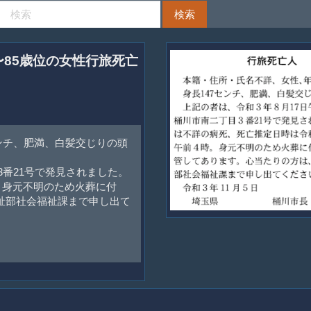
5〜85歳位の女性行旅死亡
センチ、肥満、白髪交じりの頭
3番21号で発見されました。
。身元不明のため火葬に付
祉部社会福祉課まで申し出て