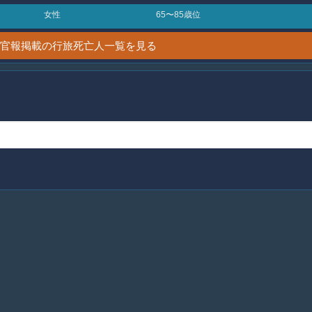
女性
65〜85歳位
5日 官報掲載の行旅死亡人一覧を見る