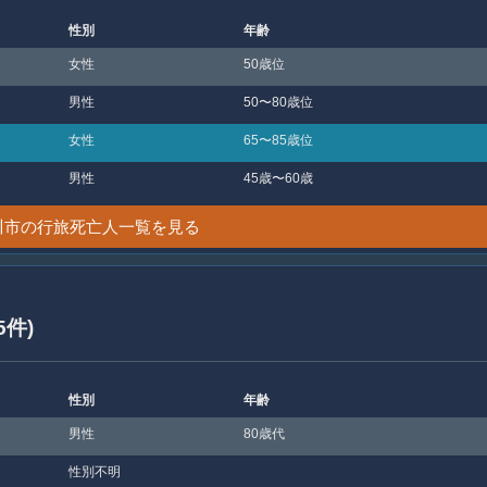
性別
年齢
女性
50歳位
男性
50〜80歳位
女性
65〜85歳位
男性
45歳〜60歳
川市の行旅死亡人一覧を見る
5件)
性別
年齢
男性
80歳代
性別不明