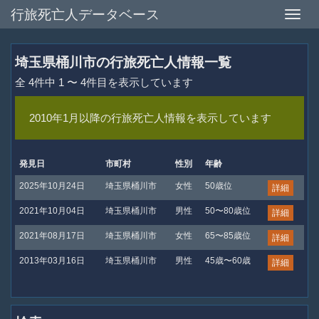
行旅死亡人データベース
Toggle
naviga
埼玉県桶川市の行旅死亡人情報一覧
全 4件中 1 〜 4件目を表示しています
2010年1月以降の行旅死亡人情報を表示しています
発見日
市町村
性別
年齢
2025年10月24日
埼玉県桶川市
女性
50歳位
詳細
2021年10月04日
埼玉県桶川市
男性
50〜80歳位
詳細
2021年08月17日
埼玉県桶川市
女性
65〜85歳位
詳細
2013年03月16日
埼玉県桶川市
男性
45歳〜60歳
詳細