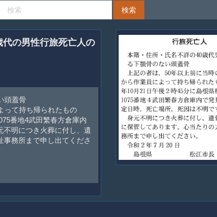
0歳代の男性行旅死亡人の
い頭蓋骨
よって持ち帰られたもの
075番地4武田繁春方倉庫内
元不明につき火葬に付し、遺
祉事務所まで申し出てくださ