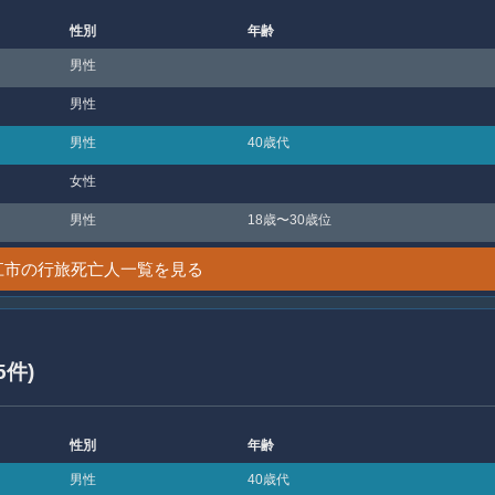
性別
年齢
男性
男性
男性
40歳代
女性
男性
18歳〜30歳位
江市の行旅死亡人一覧を見る
5件)
性別
年齢
男性
40歳代