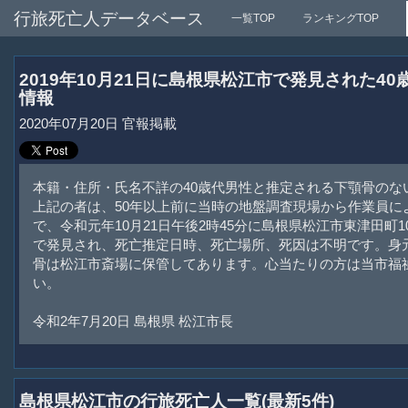
行旅死亡人データベース
一覧TOP
ランキングTOP
2019年10月21日に島根県松江市で発見された4
情報
2020年07月20日 官報掲載
本籍・住所・氏名不詳の40歳代男性と推定される下顎骨のな
上記の者は、50年以上前に当時の地盤調査現場から作業員に
で、令和元年10月21日午後2時45分に島根県松江市東津田町1
で発見され、死亡推定日時、死亡場所、死因は不明です。身
骨は松江市斎場に保管してあります。心当たりの方は当市福
い。
令和2年7月20日 島根県 松江市長
島根県松江市の行旅死亡人一覧(最新5件)