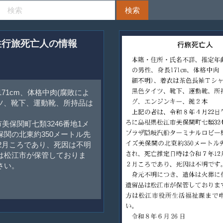
男性行旅死亡人の情報
71cm、体格中肉(腐敗によ
ツ、靴下、運動靴、所持品は
美保関町七類3246番地1メ
関の北東約350メートル先
2月ころであり、死因は不明
は松江市が保管しておりま
さい。