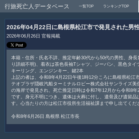
行旅死亡人データベース
一覧TOP
ランキングTOP
2026年04月22日に島根県松江市で発見された
2026年06月26日 官報掲載
本籍・住所・氏名不詳、推定年齢30代から50代の男性、身長1
り詳細不明)、着衣は茶色長袖Tシャツ、ジーパン、黒色タイ
キーリング、エンジンキー、鍵2本
上記の者は、令和8年4月22日午後1時12分ころに島根県松江市
テオプラザ隠岐汽船ターミナルロビー株式会社サンライズ美保
の海岸で発見され、死亡推定日時は令和7年12月から令和8年
です。身元不明につき、遺体は火葬に付し、遺骨及び遺留品
す。心当たりの方は松江市役所生活福祉課まで申し出てくだ
令和8年6月26日 島根県 松江市長