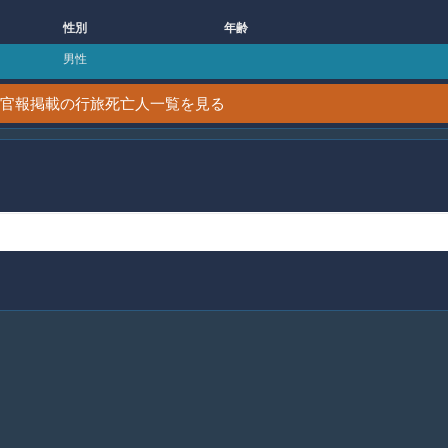
性別
年齢
男性
6日 官報掲載の行旅死亡人一覧を見る