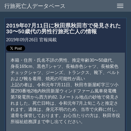
行旅死亡人データベース
Toggle
naviga
2019年07月11日に秋田県秋田市で発見された
30〜50歳代の男性行旅死亡人の情報
2019年09月26日 官報掲載
本籍・住所・氏名不詳の男性、推定年齢30〜50歳代、
身長169cm、黒色Tシャツ、長袖赤色シャツ、長袖紫色
チェックシャツ、ジーンズ、トランクス、靴下、ベルト
および靴を着用、焼死の可能性が高い
上記の者は、令和元年7月11日、秋田市新屋町字三ツ小
屋293番地2地内秋田新屋ウィンドファーム風車発電機
第7発電所から西方約82. 3メートル地点の砂地で発見さ
れました。死亡日時は、令和元年7月上旬ころと推定さ
れます。遺体は、身元不明のため、当市で火葬に付し、
遺骨を保管しております。お心当たりの方は、秋田市役
所福祉総務課まで申し出てください。