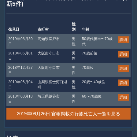
新5件)
性
発見日
市町村
別
年齢
2019年08月30
高知県室戸市
男
50歳代後半〜70歳
詳細
日
性
代
2018年06月01
大阪府守口市
男
70歳前後
詳細
日
性
2018年12月27
大阪府守口市
男
70歳位
詳細
日
性
2019年06月04
山梨県富士河口湖
男
20歳〜40歳位
詳細
日
町
性
2018年08月18
埼玉県越谷市
男
60〜70歳位
詳細
日
性
2019年09月26日 官報掲載の行旅死亡人一覧を見る