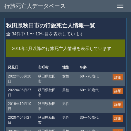
行旅死亡人データベース
Toggle
naviga
秋田県秋田市の行旅死亡人情報一覧
全 34件中 1 〜 10件目を表示しています
2010年1月以降の行旅死亡人情報を表示しています
発見日
市町村
性別
年齢
2022年06月20
秋田県秋田
女性
60〜70歳代
詳細
日
市
2022年05月27
秋田県秋田
男性
60〜70歳代
詳細
日
市
2019年10月10
秋田県秋田
男性
詳細
日
市
2020年04月27
秋田県秋田
男性
30〜40歳代
詳細
日
市