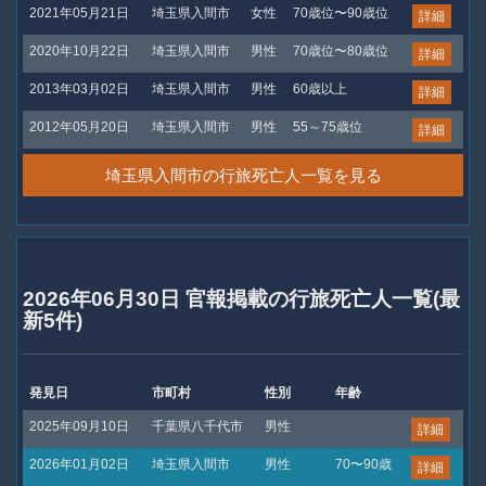
2021年05月21日
埼玉県入間市
女性
70歳位〜90歳位
詳細
2020年10月22日
埼玉県入間市
男性
70歳位〜80歳位
詳細
2013年03月02日
埼玉県入間市
男性
60歳以上
詳細
2012年05月20日
埼玉県入間市
男性
55～75歳位
詳細
埼玉県入間市の行旅死亡人一覧を見る
2026年06月30日 官報掲載の行旅死亡人一覧(最
新5件)
発見日
市町村
性別
年齢
2025年09月10日
千葉県八千代市
男性
詳細
2026年01月02日
埼玉県入間市
男性
70〜90歳
詳細