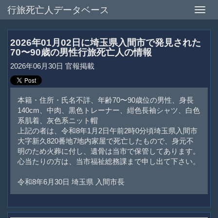
行旅死亡人データベース
Toggle
naviga
2026年01月02日に埼玉県入間市で発見された
70〜90歳の男性行旅死亡人の情報
2026年06月30日 官報掲載
本籍・住所・氏名不詳、年齢70〜90歳位の男性、身長
140cm、中肉、黒色トレーナー、紺色長袖シャツ、白色
系肌着、灰色系ニット帽
上記の者は、令和8年1月2日午前2時0分頃埼玉県入間市
大字新久820番地7地内家屋で死亡したもので、身元不
明のため火葬に付し、遺骨は当市で保管してあります。
心当たりの方は、当市福祉総務課まで申し出て下さい。
令和8年6月30日 埼玉県 入間市長