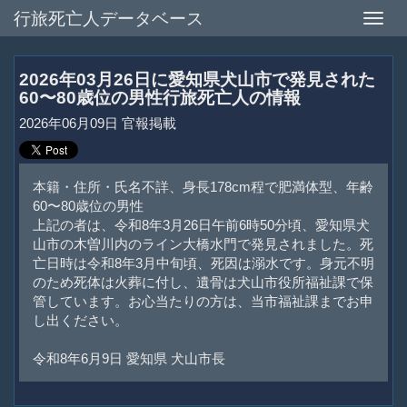
行旅死亡人データベース
Toggle
naviga
2026年03月26日に愛知県犬山市で発見された
60〜80歳位の男性行旅死亡人の情報
2026年06月09日 官報掲載
本籍・住所・氏名不詳、身長178cm程で肥満体型、年齢
60〜80歳位の男性
上記の者は、令和8年3月26日午前6時50分頃、愛知県犬
山市の木曽川内のライン大橋水門で発見されました。死
亡日時は令和8年3月中旬頃、死因は溺水です。身元不明
のため死体は火葬に付し、遺骨は犬山市役所福祉課で保
管しています。お心当たりの方は、当市福祉課までお申
し出ください。
令和8年6月9日 愛知県 犬山市長