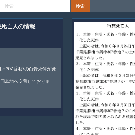
旅死亡人の情報
津307番地7の白骨死体が発
。
共同墓地へ安置しておりま