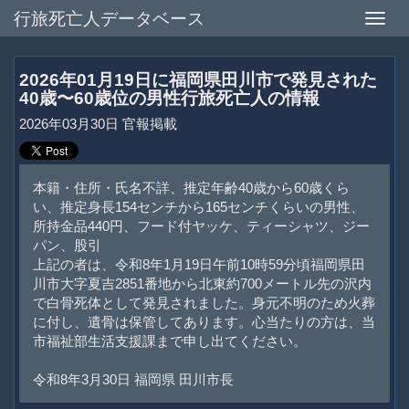
行旅死亡人データベース
Toggle
naviga
2026年01月19日に福岡県田川市で発見された
40歳〜60歳位の男性行旅死亡人の情報
2026年03月30日 官報掲載
本籍・住所・氏名不詳、推定年齢40歳から60歳くら
い、推定身長154センチから165センチくらいの男性、
所持金品440円、フード付ヤッケ、ティーシャツ、ジー
パン、股引
上記の者は、令和8年1月19日午前10時59分頃福岡県田
川市大字夏吉2851番地から北東約700メートル先の沢内
で白骨死体として発見されました。身元不明のため火葬
に付し、遺骨は保管してあります。心当たりの方は、当
市福祉部生活支援課まで申し出てください。
令和8年3月30日 福岡県 田川市長