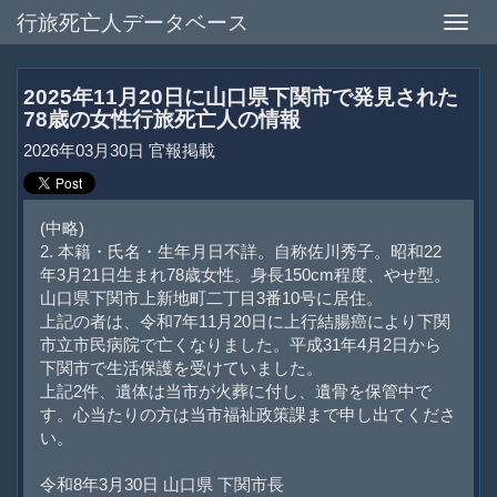
行旅死亡人データベース
Toggle
naviga
2025年11月20日に山口県下関市で発見された
78歳の女性行旅死亡人の情報
2026年03月30日 官報掲載
(中略)
2. 本籍・氏名・生年月日不詳。自称佐川秀子。昭和22
年3月21日生まれ78歳女性。身長150cm程度、やせ型。
山口県下関市上新地町二丁目3番10号に居住。
上記の者は、令和7年11月20日に上行結腸癌により下関
市立市民病院で亡くなりました。平成31年4月2日から
下関市で生活保護を受けていました。
上記2件、遺体は当市が火葬に付し、遺骨を保管中で
す。心当たりの方は当市福祉政策課まで申し出てくださ
い。
令和8年3月30日 山口県 下関市長