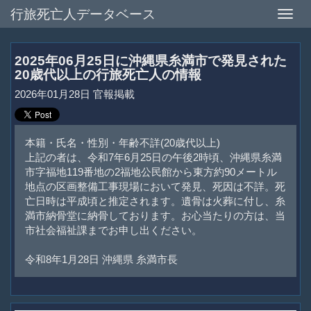
行旅死亡人データベース
Toggle
naviga
2025年06月25日に沖縄県糸満市で発見された
20歳代以上の行旅死亡人の情報
2026年01月28日 官報掲載
本籍・氏名・性別・年齢不詳(20歳代以上)
上記の者は、令和7年6月25日の午後2時頃、沖縄県糸満
市字福地119番地の2福地公民館から東方約90メートル
地点の区画整備工事現場において発見、死因は不詳。死
亡日時は平成頃と推定されます。遺骨は火葬に付し、糸
満市納骨堂に納骨しております。お心当たりの方は、当
市社会福祉課までお申し出ください。
令和8年1月28日 沖縄県 糸満市長