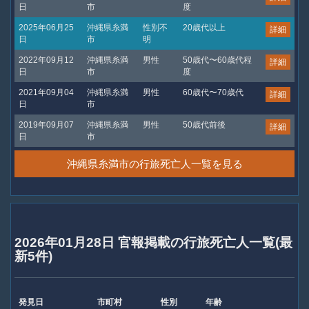
日
市
度
2025年06月25
沖縄県糸満
性別不
20歳代以上
詳細
日
市
明
2022年09月12
沖縄県糸満
男性
50歳代〜60歳代程
詳細
日
市
度
2021年09月04
沖縄県糸満
男性
60歳代〜70歳代
詳細
日
市
2019年09月07
沖縄県糸満
男性
50歳代前後
詳細
日
市
沖縄県糸満市の行旅死亡人一覧を見る
2026年01月28日 官報掲載の行旅死亡人一覧(最
新5件)
発見日
市町村
性別
年齢