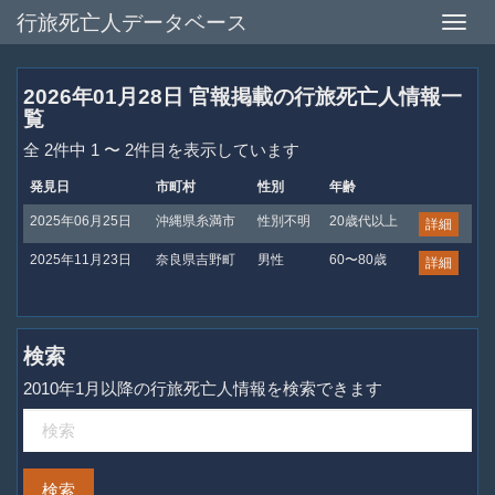
行旅死亡人データベース
Toggle
naviga
2026年01月28日 官報掲載の行旅死亡人情報一
覧
全 2件中 1 〜 2件目を表示しています
発見日
市町村
性別
年齢
2025年06月25日
沖縄県糸満市
性別不明
20歳代以上
詳細
2025年11月23日
奈良県吉野町
男性
60〜80歳
詳細
検索
2010年1月以降の行旅死亡人情報を検索できます