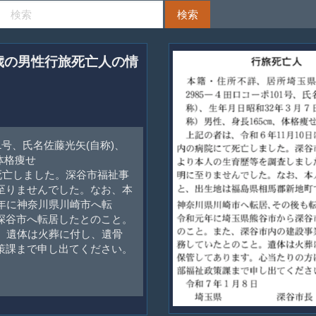
7歳の男性行旅死亡人の情
1号、氏名佐藤光矢(自称)、
、体格痩せ
死亡しました。深谷市福祉事
至りませんでした。なお、本
年に神奈川県川崎市へ転
深谷市へ転居したとのこと。
。遺体は火葬に付し、遺骨
策課まで申し出てください。