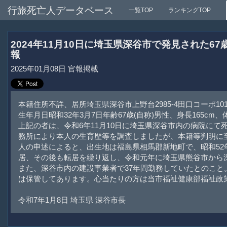
行旅死亡人データベース
一覧TOP
ランキングTOP
2024年11月10日に埼玉県深谷市で発見された6
報
2025年01月08日 官報掲載
本籍住所不詳、居所埼玉県深谷市上野台2985-4田口コーポ10
生年月日昭和32年3月7日年齢67歳(自称)男性、身長165cm
上記の者は、令和6年11月10日に埼玉県深谷市内の病院にて
務所により本人の生育歴等を調査しましたが、本籍等判明に
人の申述によると、出生地は福島県相馬郡新地町で、昭和52
居、その後も転居を繰り返し、令和元年に埼玉県熊谷市から
また、深谷市内の建設事業者で37年間勤務していたとのこと
は保管してあります。心当たりの方は当市福祉健康部福祉政
令和7年1月8日 埼玉県 深谷市長