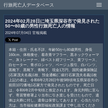
行旅死亡人データベース
Toggle
naviga
2024年02月28日に埼玉県深谷市で発見された
50〜80歳の男性行旅死亡人の情報
2024年07月04日 官報掲載
本籍・住所・氏名不詳、年齢50から80歳男性、身長
160cm、体格痩せ、着衣青マフラー、黒ネックウォーマ
ー、灰トレーナー、緑ベスト紺フリース、黄フリース、
白セーター、青ポロシャツ、ベージュ股引、白パンツ、
黒靴下、黒靴下、青靴下、現金1万円、国民健康保険証
(石家茂夫名義)1枚、預金通帳(〇銀行石家茂夫名義)1枚
上記の者は、令和6年2月28日午後5時頃埼玉県深谷市小
前田1072番地1石家方で発見されたものです。死亡日
は、令和6年2月中旬頃と推定されます。身元判明に至ら
ず、寄居警察署より当市に引き渡しを受けたもので、遺
体は火葬に付し、遺骨は保管してあります。心当たりの
方は、当市福祉健康部福祉政策課まで申し出てくださ