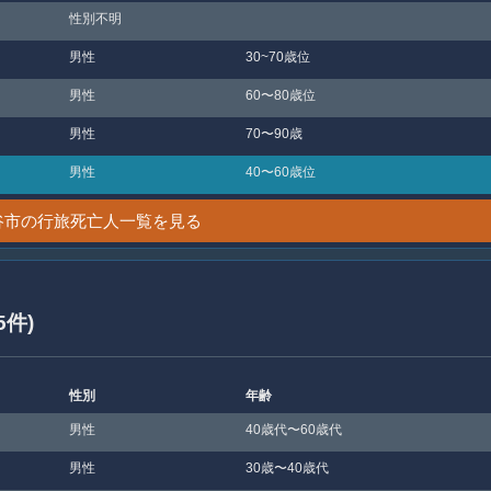
性別不明
男性
30~70歳位
男性
60〜80歳位
男性
70〜90歳
男性
40〜60歳位
谷市の行旅死亡人一覧を見る
5件)
性別
年齢
男性
40歳代〜60歳代
男性
30歳〜40歳代