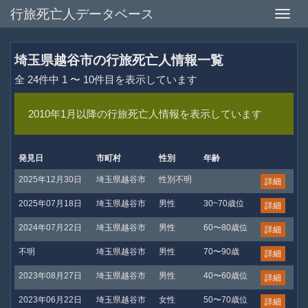
行旅死亡人データベース
Toggle
naviga
埼玉県越谷市の行旅死亡人情報一覧
全 24件中 1 〜 10件目を表示しています
2010年1月以降の行旅死亡人情報を表示しています
発見日
市町村
性別
年齢
2025年12月30日
埼玉県越谷市
性別不明
詳細
2025年07月18日
埼玉県越谷市
男性
30~70歳位
詳細
2024年07月22日
埼玉県越谷市
男性
60〜80歳位
詳細
不明
埼玉県越谷市
男性
70〜90歳
詳細
2023年08月27日
埼玉県越谷市
男性
40〜60歳位
詳細
2023年06月22日
埼玉県越谷市
女性
50〜70歳位
詳細