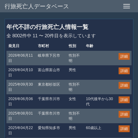
行旅死亡人データベース
Toggle
naviga
年代不詳の行旅死亡人情報一覧
全 8002件中 11 〜 20件目を表示しています
発見日
市町村
性別
年齢
2026年06月11
岐阜県下呂市
性別不
詳細
日
明
2026年04月10
富山県富山市
男性
詳細
日
2025年09月30
東京都杉並区
性別不
詳細
日
明
2026年06月06
千葉県市川市
女性
10代後半から30
詳細
日
代
2025年08月01
千葉県市川市
性別不
詳細
日
明
2025年04月22
愛知県知多市
男性
60歳以上
詳細
日