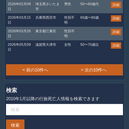
2026年02月09
埼玉県さいたま
男性
50〜60歳代
詳細
日
市
2026年03月15
兵庫県西宮市
性別不
60歳〜80歳
詳細
日
明
2026年03月26
東京都江東区
性別不
詳細
日
明
2026年05月09
滋賀県大津市
女性
50〜70歳位
詳細
日
< 前の10件へ
> 次の10件へ
検索
2010年1月以降の行旅死亡人情報を検索できます