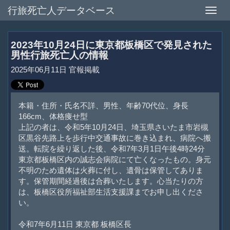
行旅死亡人データベース
Toggle
naviga
2023年10月24日に東京都板橋区で発見された
男性行旅死亡人の情報
2025年06月11日 官報掲載
本籍・住所・氏名不詳、男性、年齢70代位、身長
166cm、体格痩せ型
上記の者は、令和5年10月24日、埼玉県さいたま市岩槻
区黒谷先路上を歩行中交通事故に巻き込まれ、病院へ搬
送。転院を繰り返した後、令和7年3月1日午後4時24分
東京都板橋区内の誠志会病院にて亡くなったもの。身元
不明のため遺体は火葬に付し、遺骨は保管してありま
す。保管期間経過後は合葬いたします。心当たりの方
は、板橋区役所福祉部生活支援課までお申し出くださ
い。
令和7年6月11日 東京都 板橋区長