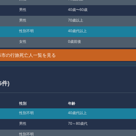
男性
40歳〜60歳
男性
70歳以上
性別不明
40歳代以上
女性
0歳前後
添市の行旅死亡人一覧を見る
5件)
性別
年齢
性別不明
40歳代以上
男性
70～80歳代
性別不明