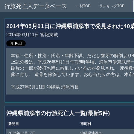
行旅死亡人データベース
一覧TOP
ランキングTOP
2014年05月01日に沖縄県浦添市で発見された4
2015年03月11日 官報掲載
本籍・住所・性別・氏名・年齢不詳、ただし歯牙の解剖より4
上記の者は、平成26年5月1日午前8時半頃、浦添市伊奈武瀬
破片の一部が波打ち際に散乱しているのが発見され、 死後
葬に付し、 遺骨を保管しています。お心当たりの方は、本
平成27年3月11日 沖縄県 浦添市長
沖縄県浦添市の行旅死亡人一覧(最新5件)
発見日
市町村
2025年12月17日
沖縄県浦添市