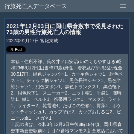
行旅死亡人データベース
Toggle
naviga
2021年12月03日に岡山県倉敷市で発見された
73歳の男性行旅死亡人の情報
2022年01月17日 官報掲載
本籍・住所不詳、氏名井ノ口安治(いのくちやすはる)昭
和23年8月2日生(当時73歳)男性、着衣及び所持品は現金
30,517円、緑色ジャンパー1、カーキ色シャツ1、紺色ベ
スト1、チェック柄シャツ1、黒色長袖シャツ1、黒色半
袖シャツ1、紺色ズボン1、黒色トランクス1、黒色靴下
2、紺色靴下1、スニーカー2、ニット帽1、手袋1、腕時
計1、鍵1、ベルト1、携帯用ラジオ1、マスク3、ライト
1、ライター2、乾電池4、たばこの空箱1、胃薬1、ポケ
ットティッシュ1、カップそば2、カップおしるこ2、ビ
ニール傘1、メガネ1
上記の者は、令和3年12月3日午後9時18分頃、岡山県倉
敷市新倉敷駅前四丁目77番地マンモス新倉敷店において