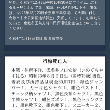
発見。令和3年12月3日午後10時30分にプライムホスピ
タル玉島において死亡確認。死因急性呼吸不全。遺体
は、令和3年12月20日倉敷市玉島斎場にて火葬に付し、
倉敷市中央公園墓地納骨堂に安置しています。心当たり
の方は、倉敷市玉島支所市民課環境衛生係まで申し出て
ください。
令和4年1月17日 岡山県 倉敷市長