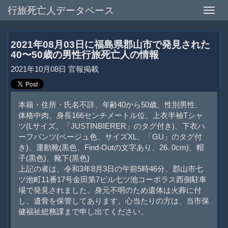
行旅死亡人データベース
Toggle
naviga
2021年08月03日に福島県郡山市で発見された
40〜50歳の男性行旅死亡人の情報
2021年10月08日 官報掲載
本籍・住所・氏名不詳、年齢40から50歳、性別男性、
体格中肉、身長166センチメートル位、上衣半袖Tシャ
ツ(Lサイズ、「JUSTINBIERER」のタグ付き)、下衣ハ
ーフパンツ(ベージュ色、サイズXL、「GU」のタグ付
き)、運動靴(黒色、Find-Outの文字あり、26. 0cm)、帽
子(黒色)、靴下(黒色)
上記の者は、令和3年8月3日の午前5時46分、郡山市七
ツ池町11番17号金田第7ビル七ツ池コーポラス西側駐車
場で発見されました。身元不明のため遺体は火葬に付
し、遺骨を保管してあります。心当たりの方は、当市保
健福祉総務課まで申し出てください。