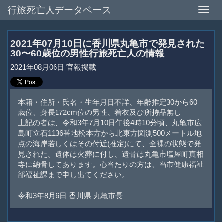
行旅死亡人データベース
Toggle
naviga
2021年07月10日に香川県丸亀市で発見された
30〜60歳位の男性行旅死亡人の情報
2021年08月06日 官報掲載
本籍・住所・氏名・生年月日不詳、年齢推定30から60
歳位、身長172cm位の男性、着衣及び所持品無し
上記の者は、令和3年7月10日午後4時10分頃、丸亀市広
島町立石1136番地松本方から北東方図測500メートル地
点の海岸若しくはその付近(推定)にて、全裸の状態で発
見された。遺体は火葬に付し、遺骨は丸亀市塩屋町真相
寺に納骨してあります。心当たりの方は、当市健康福祉
部福祉課まで申し出てください。
令和3年8月6日 香川県 丸亀市長