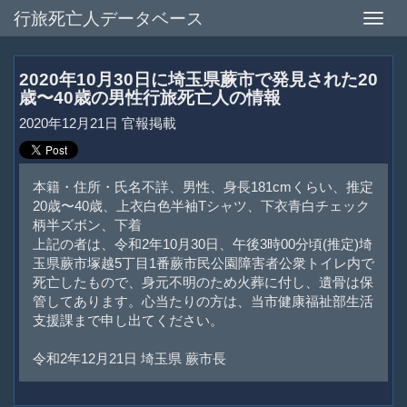
行旅死亡人データベース
Toggle
naviga
2020年10月30日に埼玉県蕨市で発見された20
歳〜40歳の男性行旅死亡人の情報
2020年12月21日 官報掲載
本籍・住所・氏名不詳、男性、身長181cmくらい、推定
20歳〜40歳、上衣白色半袖Tシャツ、下衣青白チェック
柄半ズボン、下着
上記の者は、令和2年10月30日、午後3時00分頃(推定)埼
玉県蕨市塚越5丁目1番蕨市民公園障害者公衆トイレ内で
死亡したもので、身元不明のため火葬に付し、遺骨は保
管してあります。心当たりの方は、当市健康福祉部生活
支援課まで申し出てください。
令和2年12月21日 埼玉県 蕨市長