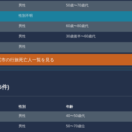
男性
50歳〜70歳代
性別不明
男性
60歳〜80歳代
男性
30歳後半〜60歳代
男性
尾市の行旅死亡人一覧を見る
5件)
性別
年齢
男性
40〜50歳代
男性
50〜70歳位