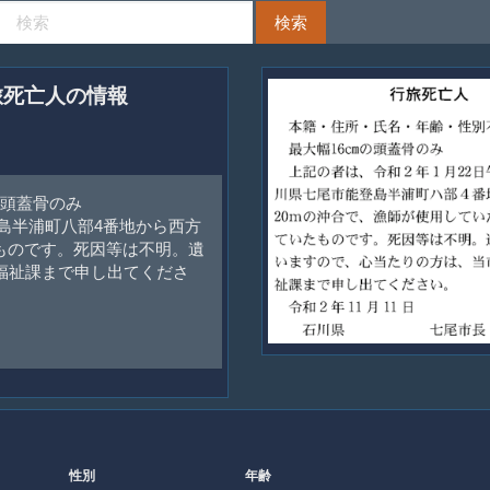
旅死亡人の情報
の頭蓋骨のみ
登島半浦町八部4番地から西方
ものです。死因等は不明。遺
福祉課まで申し出てくださ
性別
年齢