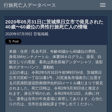
行旅死亡人データベース
Toggle
naviga
2020年05月31日に茨城県日立市で発見された
40歳〜60歳位の男性行旅死亡人の情報
2020年07月09日 官報掲載
本籍・住所・氏名不詳、年齢40歳から60歳位の男性、
身長164センチメートル、体重58キログラム、面長、白
髪交じりの黒髪、着衣は黒色長袖アンダーシャツ、迷彩
柄ボクサーパンツ、運動軌
上記の者は、令和2年5月31日午前9時57分頃、茨城県日
立市川尻町一丁目11番1号、川尻港魚市場南方に位置す
る川尻港防波堤防南側沖合約10メートル磯だまりで発見
されました。死亡日時は、令和2年5月30日頃と推定さ
れます。身元不明のため、令和2年6月12日、火葬に付
し、遺骨は当市の中央斎場に保管してあります。心当た
りの方は、当市社会福祉課まで申し出てください。